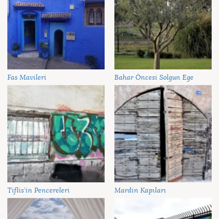
Fas Mavileri
Bahar Öncesi Solgun Ege
Tiflis’in Pencereleri
Mardin Kapıları