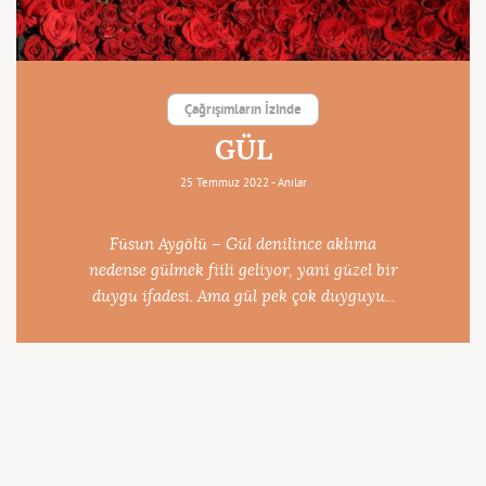
Çağrışımların İzinde
GÜL
25 Temmuz 2022 -
Anılar
Füsun Aygölü – Gül denilince aklıma
nedense gülmek fiili geliyor, yani güzel bir
duygu ifadesi. Ama gül pek çok duyguyu...