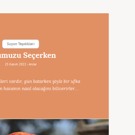
Suyun Taşıdıkları
umuzu Seçerken
25 Kasım 2022 -
Anılar
leri vardır, gün batarken şöyle bir ufka
ün havanın nasıl olacağını biliverirler.…