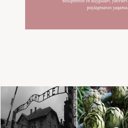
bölüşmenin ve duyguları, fikirleri
paylaşmanın yaşama.