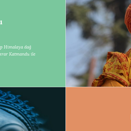
ı
ıp Himalaya dağ
krar Katmandu ile