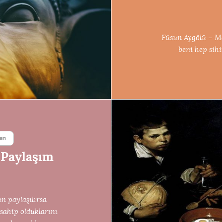
Füsun Aygölü – M
beni hep sih
tan
 Paylaşım
n paylaşılırsa
sahip olduklarını