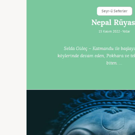
Seyr-ü Seferler
Nepal Rüyas
15 Kasım 2022 -
Yollar
Selda Güleç – Katmandu ile başlay
köylerinde devam eden, Pokhara ve te
biten. …