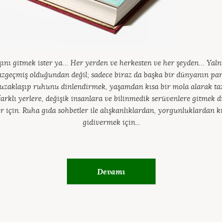
şını gitmek ister ya… Her yerden ve herkesten ve her şeyden… Yaln
azgeçmiş olduğundan değil; sadece biraz da başka bir dünyanın pa
uzaklaşıp ruhunu dinlendirmek, yaşamdan kısa bir mola alarak taz
farklı yerlere, değişik insanlara ve bilinmedik serüvenlere gitmek
r için. Ruha gıda sohbetler ile alışkanlıklardan, yorgunluklardan k
gidivermek için...
Devamı