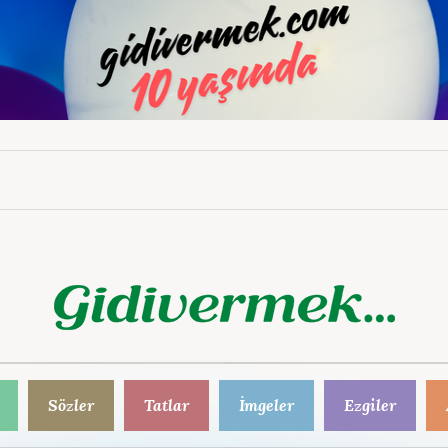
Sözler
Tatlar
İmgeler
Ezgiler