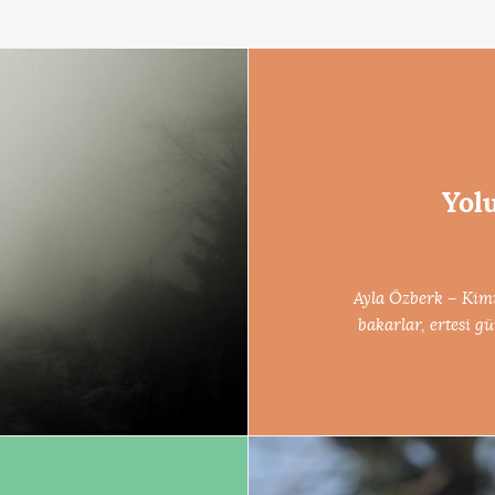
Yol
Ayla Özberk – Kimi
bakarlar, ertesi g