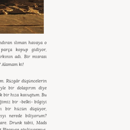
andıran ılıman havaya o
 parça kopup gidiyor,
rkının adı. Bir mısrası
? Alamam ki!
um. Rüzgâr düşüncelerin
öyle bir dolaşırım diye
k bir hıza kavuştum. Bu
imiz bir -belki- bilgiyi
ğı bir hüzün düşüyor,
kıyı nerede biliyorum?
are. Drunk tabii, Mads
t Pleasure söylüyormuş,