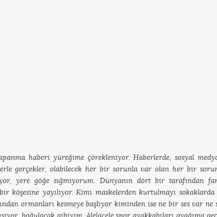
Kapanma haberi yüreğime çörekleniyor. Haberlerde, sosyal med
lerle gerçekler, olabilecek her bir sorunla var olan her bir so
ıyor, yere göğe sığmıyorum. Dünyanın dört bir tarafından farkl
bir köşesine yayılıyor. Kimi maskelerden kurtulmayı sokaklarda 
ndan ormanları kesmeye başlıyor kiminden ise ne bir ses var ne 
şıyor, boğulacak gibiyim. Alelacele spor ayakkabıları ayağıma geçi