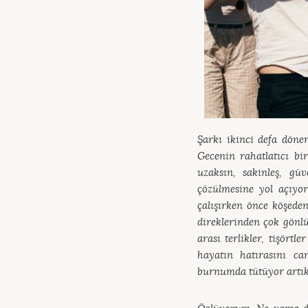
Şarkı ikinci defa döne
Gecenin rahatlatıcı bi
uzaksın, sakinleş, gü
çözülmesine yol açıyo
çalışırken önce köşede
direklerinden çok gönlü
arası terlikler, tişört
hayatın hatırasını ca
burnumda tütüyor artık