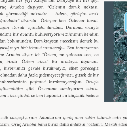
ünyada her şeyi özlüyorum. Dünyaya ait her şeyi
ruç Aruoba düşüyor. “Özlemin doruk noktası,
tık göremediği noktadır — özlem, görüşün artık
ğundadır.” diyordu. Özleyen: ben. Özlenen: hayat.
ugün. Doruk: içimdeki daralma. Daralma sözüyle
endime bir avuntu buluveriyorum zihnimin kendini
llan bölümünden. Doruktaysan ineceksin demek bu
acağız ya birbirimizi unutacağız. Ben inanıyorum
ne Aruoba diyor ki: “Özlem, ne yalnızca sen, ne
m, bizdir. Özlem biziz.” Bir aradayız diyorum,
iz, birbirimizi geride bırakmayız, elbet göreceğiz
 olmadan daha fazla gidemeyeceğimizi, gitsek de bir
uhasebesinin peşimizi bırakmayacağını. Oruç’a
güvendiğim gibi. Özlemime sarılıyorum sıkıca,
em biziz çünkü ve ben hepimizi bu küçücük bedene
elik vazgeçiyorum. Adımlarımı geniş ama sakin tutarak evin y
lazım, Oruç Aruoba bana biraz daha anlatsın “özlem”i. Merak eden