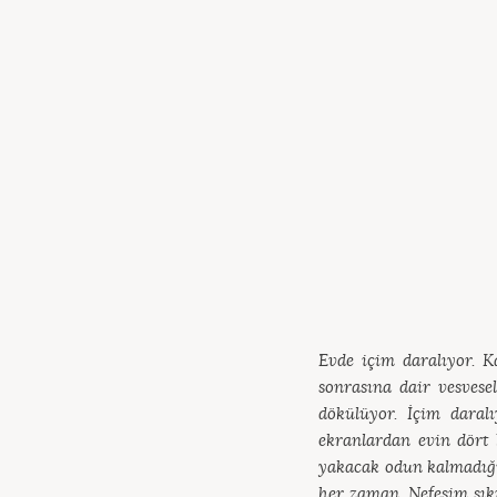
Evde içim daralıyor. 
sonrasına dair vesvese
dökülüyor. İçim daral
ekranlardan evin dört 
yakacak odun kalmadığı
her zaman. Nefesim sıkı