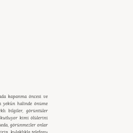
yada kapanma öncesi ve
run yekûn halinde önüme
ı bilgiler, görüntüler
kutluyor kimi ölülerini
seda, görünmezler onlar
rip, kulaklıkla telefonu