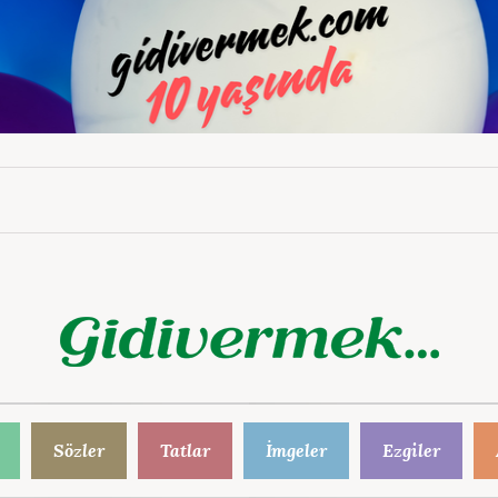
Sözler
Tatlar
İmgeler
Ezgiler