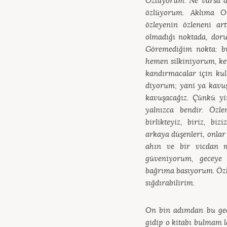
Özlüyorum. Ne varsa d
özlüyorum. Aklıma O
özleyenin özleneni ar
olmadığı noktada, doru
Göremediğim nokta: b
hemen silkiniyorum, k
kandırmacalar için ku
diyorum; yani ya kavuş
kavuşacağız. Çünkü yi
yalnızca bendir. Özle
birlikteyiz, biriz, biz
arkaya düşenleri, onlar
ahın ve bir vicdan m
güveniyorum, geceye 
bağrıma basıyorum. Özl
sığdırabilirim.
On bin adımdan bu gec
gidip o kitabı bulmam 