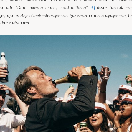
nın adı. “Don’t wanna worry ’bout a thing”
[†]
diyor tazecik, um
şey için endişe etmek istemiyorum. Şarkının ritmine uyuyorum, ha
 kork diyorum.