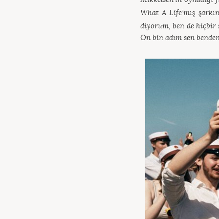
What A Life’mış şarkı
diyorum, ben de hiçbir 
On bin adım sen benden