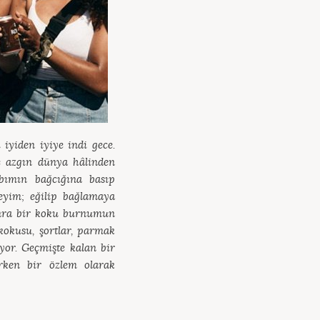
iyiden iyiye indi gece.
ve azgın dünya hâlinden
abımın bağcığına basıp
eyim; eğilip bağlamaya
sonra bir koku burnumun
 kokusu, şortlar, parmak
uyor. Geçmişte kalan bir
ırken bir özlem olarak