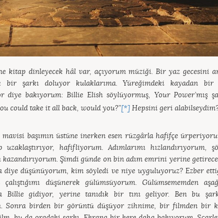
ne kitap dinleyecek hâl var, açıyorum müziği. Bir yaz gecesini 
k bir şarkı doluyor kulaklarıma. Yüreğimdeki kayadan bir
or diye bakıyorum: Billie Elish söylüyormuş, Your Power’mış şa
you could take it all back, would you?”
[*]
Hepsini geri alabilseydim
 mavisi başımın üstüne inerken esen rüzgârla hafifçe ürperiyor
p uzaklaştırıyor, hafifliyorum. Adımlarımı hızlandırıyorum, ş
m kazandırıyorum. Şimdi günde on bin adım emrini yerine getirece
a diye düşünüyorum, kim söyledi ve niye uyguluyoruz? Ezber ettiğ
a çalıştığımı düşünerek gülümsüyorum. Gülümsememden aşa
a Billie gidiyor, yerine tanıdık bir tını geliyor. Ben bu şar
. Sonra birden bir görüntü düşüyor zihnime, bir filmden bir k
ilm, bu da oradaki şarkı. Ekrana bir kere daha bakıyorum. Scarle