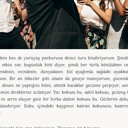
rken ben de yürüyüş parkuruna ikinci turu bindiriyorum. Şimdi 
r etkisi var, bugünlük bitti diyor, şimdi her türlü kötülükten 
vendesin, evindesin, dünyadasın. Sol ayağımla sağdaki ayakk
rum. Bir an tökezler gibi olsam da geceye inanıyorum, güvend
n dönen ne yaptığını bilen, atletik bacaklar gözüme çarpıyor, 
mün direklerini sızlatıyor. Yaz kokusu bu, sahil kokusu, şezlong
ler ve serin oluyor gece bir hırka alalım kokusu bu. Gözlerim dol
nlandırıyor. Koku içimdeki kaygının katran kokusunu bastır
.