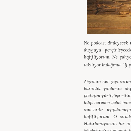
Ne podcast dinleyecek 
duyguyu perçinleyece
hafifliyorum. Ne çalıy
takılıyor kulağıma: “If 
Akşamın her şeyi saran
karanlık yanlarını alı
çıktığım yürüyüşe riti
bilgi nereden geldi ban
senelerdir uygulamay
hafifliyorum. O sırad
Hatırlamıyorum bir an
Mikkelsen’ın oynadığı f